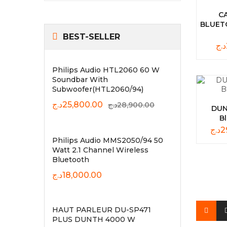
C
BLUETO
BEST-SELLER
د.ج
Philips Audio HTL2060 60 W
Soundbar With
Subwoofer(HTL2060/94)
د.ج
25,800.00
د.ج
28,900.00
DUN
B
د.ج
2
Philips Audio MMS2050/94 50
Watt 2.1 Channel Wireless
Bluetooth
د.ج
18,000.00
HAUT PARLEUR DU-SP471
PLUS DUNTH 4000 W