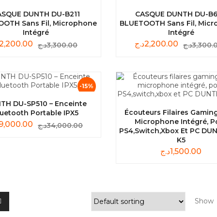
ASQUE DUNTH DU-B211
CASQUE DUNTH DU-B
OTH Sans Fil, Microphone
BLUETOOTH Sans Fil, Mic
Intégré
Intégré
2,200.00
د.ج
2,200.00
د.ج
3,300.00
د.ج
3,300.
-15%
TH DU-SP510 – Enceinte
Écouteurs Filaires Gamin
luetooth Portable IPX5
Microphone Intégré, P
9,000.00
د.ج
34,000.00
PS4,switch,xbox Et PC DU
K5
د.ج
1,500.00
Show