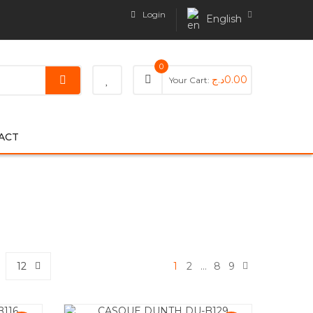
Login
English
0
د.ج
0.00
Your Cart:
ACT
12
1
2
…
8
9