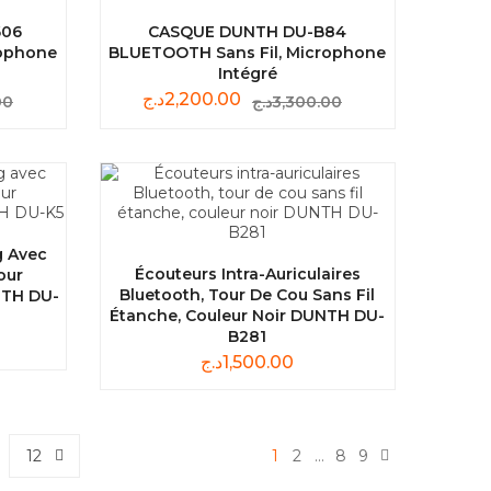
606
CASQUE DUNTH DU-B84
rophone
BLUETOOTH Sans Fil, Microphone
Intégré
د.ج
2,200.00
00
د.ج
3,300.00
g Avec
Écouteurs Intra-Auriculaires
our
Bluetooth, Tour De Cou Sans Fil
NTH DU-
Étanche, Couleur Noir DUNTH DU-
B281
د.ج
1,500.00
12
1
2
…
8
9