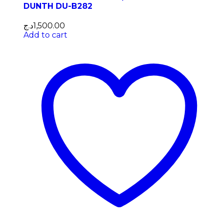
DUNTH DU-B282
د.ج
1,500.00
Add to cart