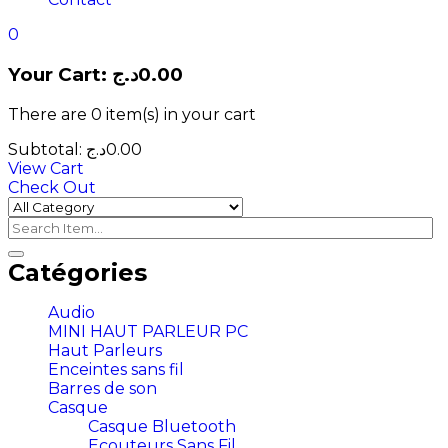
0
Your Cart:
د.ج
0.00
There are
0 item(s)
in your cart
Subtotal:
د.ج
0.00
View Cart
Check Out
Catégories
Audio
MINI HAUT PARLEUR PC
Haut Parleurs
Enceintes sans fil
Barres de son
Casque
Casque Bluetooth
Ecouteurs Sans Fil