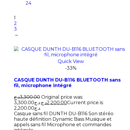
24
1
2
3
→
Quick View
-33%
CASQUE DUNTH DU-B116 BLUETOOTH sans
fil, microphone intégré
د.ج
3,300.00
Original price was:
3,300.00د.ج.
د.ج
2,200.00
Current price is:
2,200.00د.ج.
Casque sans fil DUNTH DU-B116 Son stéréo
haute définition Dynamic Bass Musique et
appels sans fil Microphone et commandes