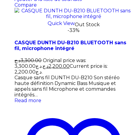
Compare
Quick View
Out Stock
-33%
CASQUE DUNTH DU-B210 BLUETOOTH sans
fil, microphone intégré
د.ج
3,300.00
Original price was:
3,300.00د.ج.
د.ج
2,200.00
Current price is:
2,200.00د.ج.
Casque sans fil DUNTH DU-B210 Son stéréo
haute définition Dynamic Bass Musique et
appels sans fil Microphone et commandes
intégrés…
Read more