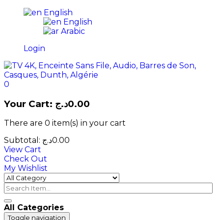
English
English
Arabic
Login
0
Your Cart:
د.ج
0.00
There are
0 item(s)
in your cart
Subtotal:
د.ج
0.00
View Cart
Check Out
My Wishlist
All Categories
Toggle navigation