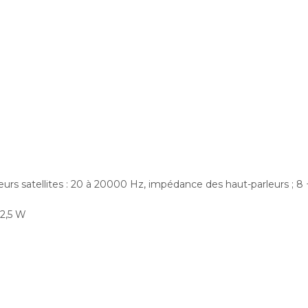
eurs satellites : 20 à 20000 Hz, impédance des haut-parleurs ; 
<2,5 W