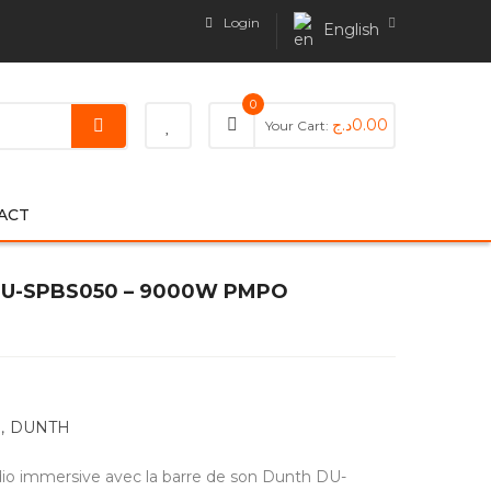
Login
English
0
د.ج
0.00
Your Cart:
ACT
 DU-SPBS050 – 9000W PMPO
,
DUNTH
dio immersive avec la barre de son Dunth DU-