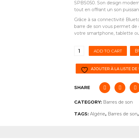
SPBS050. Son design moderne 
tout en offrant un son puissan
Grâce à sa connectivité Blueto
barre de son vous permet de d
votre smartphone, tablette ou
B
ADD TO CART
AJOUTER À LA LISTE DE
SHARE
CATEGORY:
Barres de son
TAGS:
Algérie
,
Barres de son