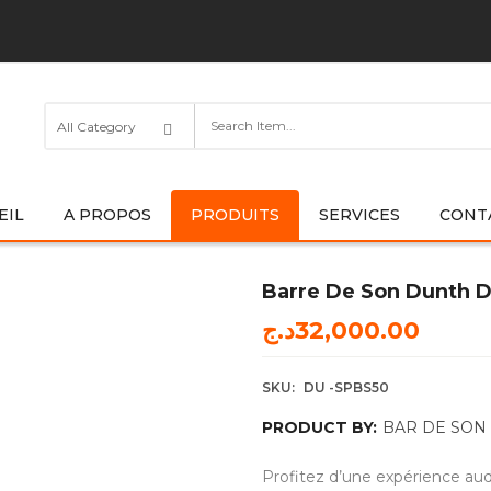
EIL
A PROPOS
PRODUITS
SERVICES
CONT
Barre De Son Dunth
د.ج
32,000.00
SKU:
DU -SPBS50
PRODUCT BY:
BAR DE SON
Profitez d’une expérience au