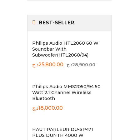
BEST-SELLER
Philips Audio HTL2060 60 W
Soundbar With
Subwoofer(HTL2060/94)
Original
Current
د.ج
25,800.00
د.ج
28,900.00
price
price
was:
is:
25,800.00د.ج.
28,900.00د.ج.
Philips Audio MMS2050/94 50
Watt 2.1 Channel Wireless
Bluetooth
د.ج
18,000.00
HAUT PARLEUR DU-SP471
PLUS DUNTH 4000 W