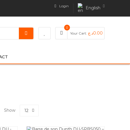
Login
English
0
د.ج
0.00
Your Cart:
ACT
Show
12