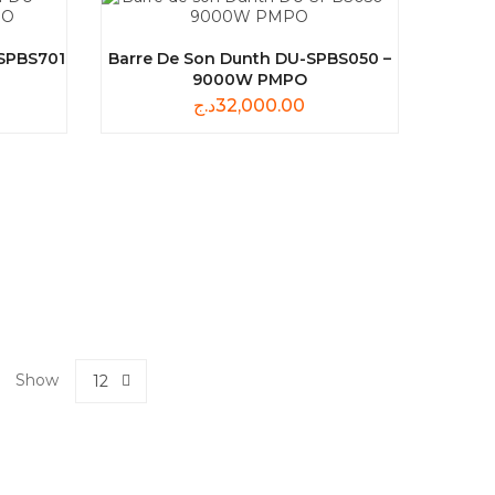
SPBS701
Barre De Son Dunth DU-SPBS050 –
9000W PMPO
د.ج
32,000.00
Show
12