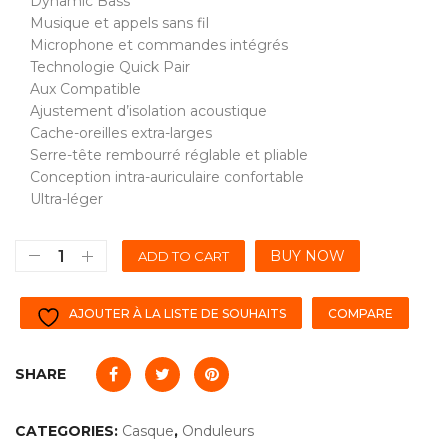
Dynamic Bass
Musique et appels sans fil
Microphone et commandes intégrés
Technologie Quick Pair
Aux Compatible
Ajustement d’isolation acoustique
Cache-oreilles extra-larges
Serre-tête rembourré réglable et pliable
Conception intra-auriculaire confortable
Ultra-léger
BUY NOW
ADD TO CART
AJOUTER À LA LISTE DE SOUHAITS
COMPARE
SHARE
CATEGORIES:
Casque
,
Onduleurs