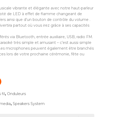
icale vibrante et élégante avec notre haut-parleur
oté de LED à effet de flamme changeant de
ers ainsi que d’un bouton de contrôle du volume .
ertira partout où vous irez grâce à ses capacités
rés via Bluetooth, entrée auxiliaire, USB, radio FM.
araoké très simple et amusant – c’est aussi simple
. Les microphones peuvent également être branchés
nces lors de votre prochaine cérémonie, fête ou
fil
,
Onduleurs
imedia
,
Speakers System