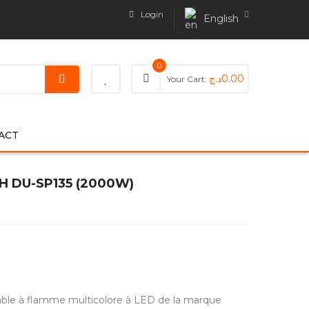
Login
English
0
د.ج
0.00
Your Cart:
ACT
 DU-SP135 (2000W)
able à flamme multicolore à LED de la marque