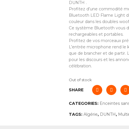
DUNTH .
Profitez d’une commodité mus
Bluetooth LED Flame Light d
couleur dans les doubles woof
Ce système Bluetooth vous div
rechargeables et portables.
Profitez de vos morceaux préfé
L’entrée microphone rend le k
que de brancher et de partir
pour les discours et les anno
célébration.
Out of stock
SHARE
CATEGORIES:
Enceintes sans 
TAGS:
Algérie
,
DUNTH
,
Mult