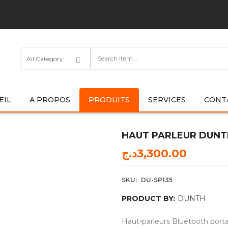
EIL
A PROPOS
PRODUITS
SERVICES
CONT
HAUT PARLEUR DUNTH
د.ج
3,300.00
SKU:
DU-SP135
PRODUCT BY:
DUNTH
Haut-parleurs Bluetooth port