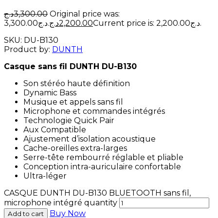
د.ج
3,300.00
Original price was:
3,300.00د.ج.
د.ج
2,200.00
Current price is: 2,200.00د.ج.
SKU:
DU-B130
Product by:
DUNTH
Casque sans fil DUNTH DU-B130
Son stéréo haute définition
Dynamic Bass
Musique et appels sans fil
Microphone et commandes intégrés
Technologie Quick Pair
Aux Compatible
Ajustement d’isolation acoustique
Cache-oreilles extra-larges
Serre-tête rembourré réglable et pliable
Conception intra-auriculaire confortable
Ultra-léger
CASQUE DUNTH DU-B130 BLUETOOTH sans fil,
microphone intégré quantity
Buy Now
Add to cart