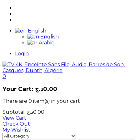
English
English
Arabic
Login
0
Your Cart:
د.ج
0.00
There are
0 item(s)
in your cart
Subtotal:
د.ج
0.00
View Cart
Check Out
My Wishlist