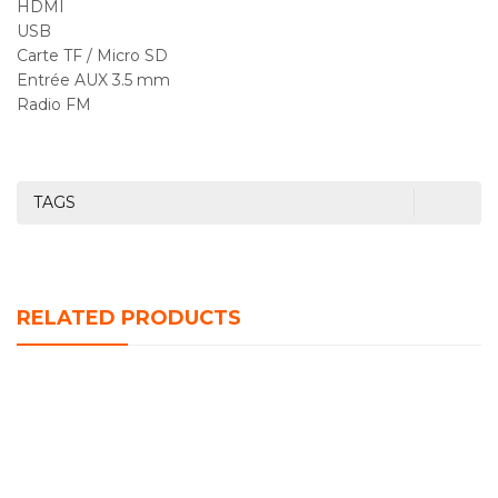
HDMI
USB
Carte TF / Micro SD
Entrée AUX 3.5 mm
Radio FM
TAGS
RELATED PRODUCTS
HAUT PARLEUR DU-SP378 PLUS DUNTH 3000 W
د.ج
11,500.00