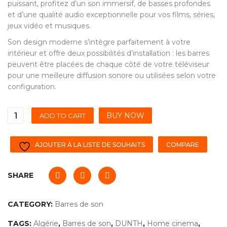
puissant, profitez d’un son immersif, de basses profondes
et d’une qualité audio exceptionnelle pour vos films, séries,
jeux vidéo et musiques.
Son design moderne s’intègre parfaitement à votre
intérieur et offre deux possibilités d’installation : les barres
peuvent être placées de chaque côté de votre téléviseur
pour une meilleure diffusion sonore ou utilisées selon votre
configuration.
BUY NOW
ADD TO CART
AJOUTER À LA LISTE DE SOUHAITS
COMPARE
SHARE
CATEGORY:
Barres de son
TAGS:
Algérie
,
Barres de son
,
DUNTH
,
Home cinema
,