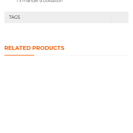
1 x manuel d’utilisation
TAGS
RELATED PRODUCTS
HAUT PARLEUR DUNTH DU-SP127 (2000W)
د.ج
4,350.00
HAUT PARLEUR DU-SP379 PLUS DUNTH 3000 W
د.ج
11,500.00