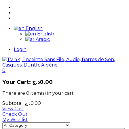
English
English
Arabic
Login
0
Your Cart:
د.ج
0.00
There are
0 item(s)
in your cart
Subtotal:
د.ج
0.00
View Cart
Check Out
My Wishlist