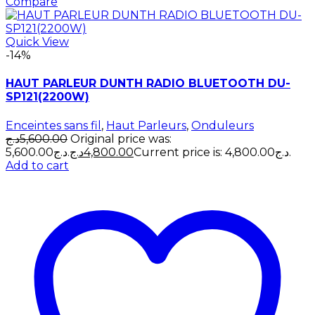
Compare
Quick View
-14%
HAUT PARLEUR DUNTH RADIO BLUETOOTH DU-
SP121(2200W)
Enceintes sans fil
,
Haut Parleurs
,
Onduleurs
د.ج
5,600.00
Original price was:
5,600.00د.ج.
د.ج
4,800.00
Current price is: 4,800.00د.ج.
Add to cart