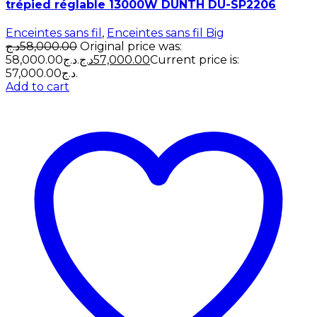
trépied réglable 13000W DUNTH DU-SP2206
Enceintes sans fil
,
Enceintes sans fil Big
د.ج
58,000.00
Original price was:
58,000.00د.ج.
د.ج
57,000.00
Current price is:
57,000.00د.ج.
Add to cart