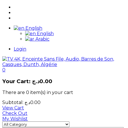
English
English
Arabic
Login
0
Your Cart:
د.ج
0.00
There are
0 item(s)
in your cart
Subtotal:
د.ج
0.00
View Cart
Check Out
My Wishlist