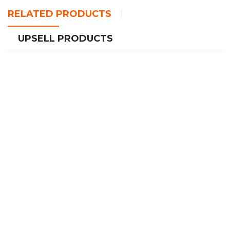
RELATED PRODUCTS
UPSELL PRODUCTS
HAUT PARLEUR DU-SP215 PLUS DUNTH 2700
د.ج
990.00
HAUT PARLEUR DUNTH Avec Microphone Karaoke DU-
SP116(1800W)
د.ج
1,600.00
HAUT PARLEUR DUNTH BLUETOOTH DU-SP018(IPX7)
د.ج
2,800.00