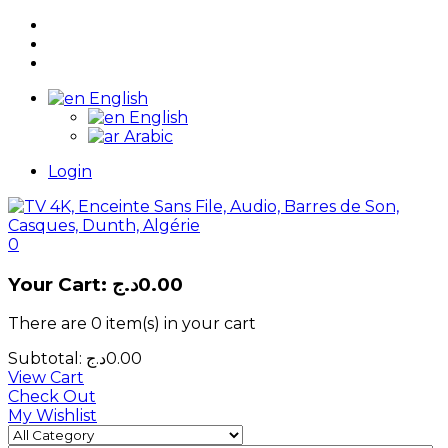
English
English
Arabic
Login
0
Your Cart:
د.ج
0.00
There are
0 item(s)
in your cart
Subtotal:
د.ج
0.00
View Cart
Check Out
My Wishlist