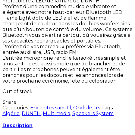
multicolore à LED de la marque DUNTH .
Profitez d’une commodité musicale vibrante et
élégante avec notre haut-parleur Bluetooth LED
Flame Light doté de LED à effet de flamme
changeant de couleur dans les doubles woofers ainsi
que d’un bouton de contrôle du volume . Ce système
Bluetooth vous divertira partout où vous irez grâce à
ses capacités rechargeables et portables.
Profitez de vos morceaux préférés via Bluetooth,
entrée auxiliaire, USB, radio FM.
L’entrée microphone rend le karaoké très simple et
amusant – c’est aussi simple que de brancher et de
partir. Les microphones peuvent également être
branchés pour les discours et les annonces lors de
votre prochaine cérémonie, fête ou célébration.
Out of stock
Share
Categories:
Enceintes sans fil
,
Onduleurs
Tags:
Algérie
,
DUNTH
,
Multimedia
,
Speakers System
Description