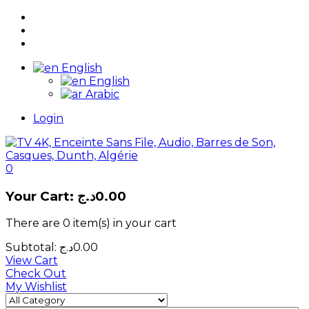
English
English
Arabic
Login
0
Your Cart:
د.ج
0.00
There are
0 item(s)
in your cart
Subtotal:
د.ج
0.00
View Cart
Check Out
My Wishlist