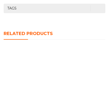
TAGS
RELATED PRODUCTS
HAUT PARLEUR DU-SP120 DUNTH (2000w)
د.ج
4,400.00
Haut Parleur Mini Sans Fils DUNTH DU-SP 021 IPX7
4.5W Waterproof
د.ج
2,950.00