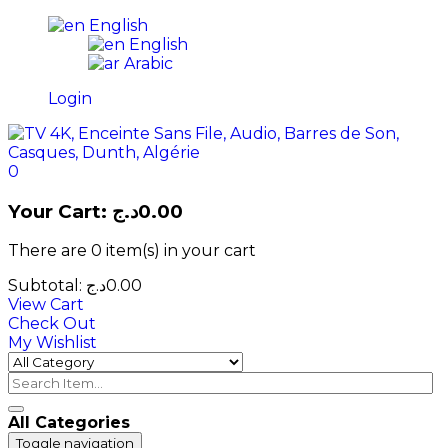
English
English
Arabic
Login
0
Your Cart:
د.ج
0.00
There are
0 item(s)
in your cart
Subtotal:
د.ج
0.00
View Cart
Check Out
My Wishlist
All Categories
Toggle navigation