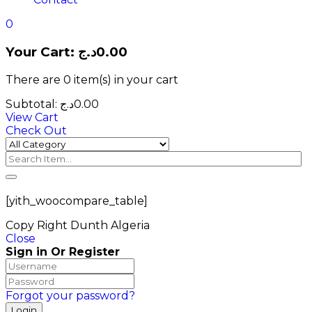
0
Your Cart:
د.ج
0.00
There are
0 item(s)
in your cart
Subtotal:
د.ج
0.00
View Cart
Check Out
[yith_woocompare_table]
Copy Right Dunth Algeria
Close
Sign in Or Register
Forgot your password?