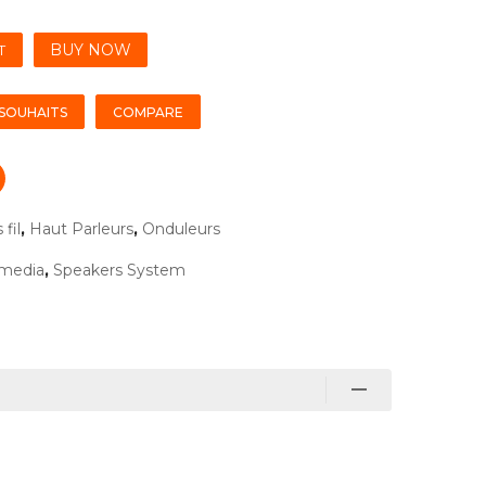
BUY NOW
T
 SOUHAITS
COMPARE
fil
,
Haut Parleurs
,
Onduleurs
imedia
,
Speakers System