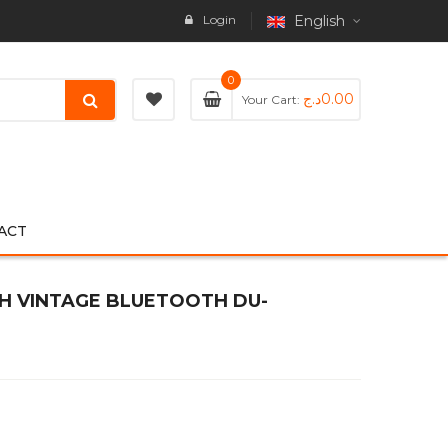
Login
English
0
د.ج
0.00
Your Cart:
ACT
H VINTAGE BLUETOOTH DU-