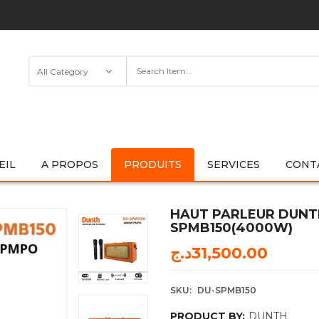
EIL
A PROPOS
PRODUITS
SERVICES
CONT
HAUT PARLEUR DUNT
SPMB150(4000W)
د.ج
31,500.00
SKU:
DU-SPMB150
PRODUCT BY:
DUNTH