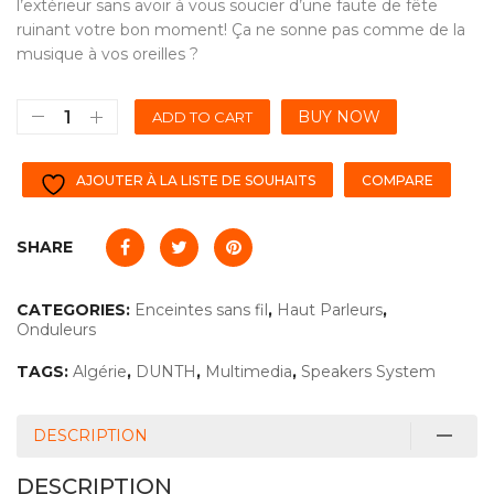
l’extérieur sans avoir à vous soucier d’une faute de fête
ruinant votre bon moment! Ça ne sonne pas comme de la
musique à vos oreilles ?
BUY NOW
ADD TO CART
AJOUTER À LA LISTE DE SOUHAITS
COMPARE
SHARE
CATEGORIES:
Enceintes sans fil
,
Haut Parleurs
,
Onduleurs
TAGS:
Algérie
,
DUNTH
,
Multimedia
,
Speakers System
DESCRIPTION
DESCRIPTION