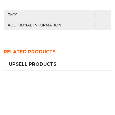
TAGS
ADDITIONAL INFORMATION
RELATED PRODUCTS
UPSELL PRODUCTS
HAUT PARLEUR DUNTH BLUETOOTH DU-
SP079(1500W)
د.ج
6,400.00