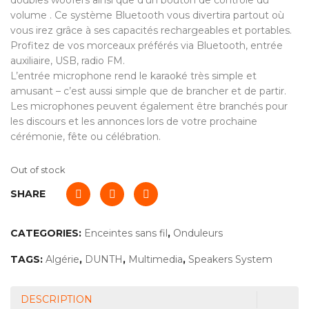
doubles woofers ainsi que d’un bouton de contrôle du
volume . Ce système Bluetooth vous divertira partout où
vous irez grâce à ses capacités rechargeables et portables.
Profitez de vos morceaux préférés via Bluetooth, entrée
auxiliaire, USB, radio FM.
L’entrée microphone rend le karaoké très simple et
amusant – c’est aussi simple que de brancher et de partir.
Les microphones peuvent également être branchés pour
les discours et les annonces lors de votre prochaine
cérémonie, fête ou célébration.
Out of stock
SHARE
CATEGORIES:
Enceintes sans fil
,
Onduleurs
TAGS:
Algérie
,
DUNTH
,
Multimedia
,
Speakers System
DESCRIPTION