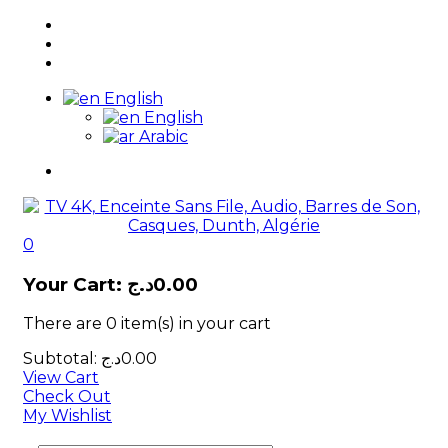
English
English
Arabic
0
Your Cart:
د.ج
0.00
There are
0 item(s)
in your cart
Subtotal:
د.ج
0.00
View Cart
Check Out
My Wishlist