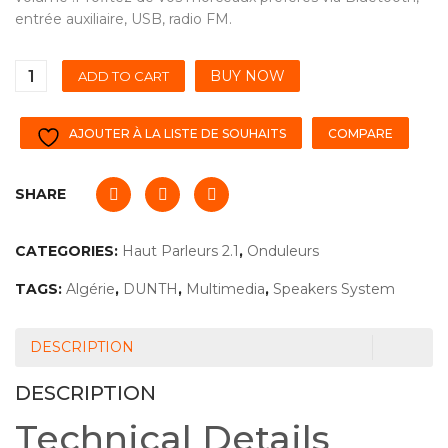
entrée auxiliaire, USB, radio FM.
BUY NOW
ADD TO CART
AJOUTER À LA LISTE DE SOUHAITS
COMPARE
SHARE
CATEGORIES:
Haut Parleurs 2.1
,
Onduleurs
TAGS:
Algérie
,
DUNTH
,
Multimedia
,
Speakers System
DESCRIPTION
DESCRIPTION
Technical Details