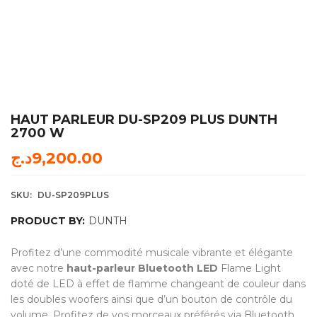
HAUT PARLEUR DU-SP209 PLUS DUNTH
2700 W
د.ج
9,200.00
SKU:
DU-SP209PLUS
PRODUCT BY:
DUNTH
Profitez d’une commodité musicale vibrante et élégante
avec notre
haut-parleur Bluetooth LED
Flame Light
doté de LED à effet de flamme changeant de couleur dans
les doubles woofers ainsi que d’un bouton de contrôle du
volume .Profitez de vos morceaux préférés via Bluetooth,